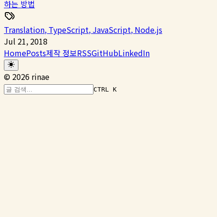
하는 방법
Translation
,
TypeScript
,
JavaScript
,
Node.js
Jul 21, 2018
Home
Posts
제작 정보
RSS
GitHub
LinkedIn
©
2026
rinae
CTRL K