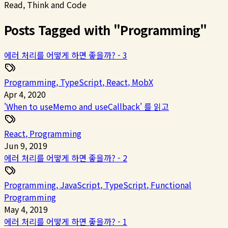
Read, Think and Code
Posts Tagged with "
Programming
"
에러 처리를 어떻게 하면 좋을까? - 3
Programming
,
TypeScript
,
React
,
MobX
Apr 4, 2020
'When to useMemo and useCallback' 를 읽고
React
,
Programming
Jun 9, 2019
에러 처리를 어떻게 하면 좋을까? - 2
Programming
,
JavaScript
,
TypeScript
,
Functional
Programming
May 4, 2019
에러 처리를 어떻게 하면 좋을까? - 1