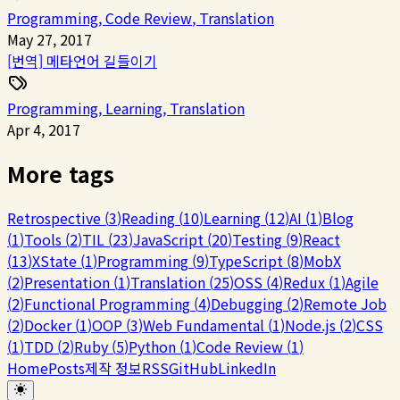
Programming
,
Code Review
,
Translation
May 27, 2017
[번역] 메타언어 길들이기
Programming
,
Learning
,
Translation
Apr 4, 2017
More tags
Retrospective
(
3
)
Reading
(
10
)
Learning
(
12
)
AI
(
1
)
Blog
(
1
)
Tools
(
2
)
TIL
(
23
)
JavaScript
(
20
)
Testing
(
9
)
React
(
13
)
XState
(
1
)
Programming
(
9
)
TypeScript
(
8
)
MobX
(
2
)
Presentation
(
1
)
Translation
(
25
)
OSS
(
4
)
Redux
(
1
)
Agile
(
2
)
Functional Programming
(
4
)
Debugging
(
2
)
Remote Job
(
2
)
Docker
(
1
)
OOP
(
3
)
Web Fundamental
(
1
)
Node.js
(
2
)
CSS
(
1
)
TDD
(
2
)
Ruby
(
5
)
Python
(
1
)
Code Review
(
1
)
Home
Posts
제작 정보
RSS
GitHub
LinkedIn